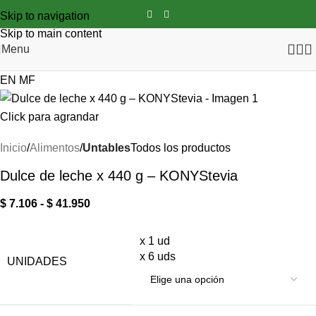
Skip to navigation
Skip to main content
Menu
EN
MF
Click para agrandar
Inicio
Alimentos
Untables
Todos los productos
Dulce de leche x 440 g – KONYStevia
$
7.106
-
$
41.950
x 1 ud
x 6 uds
UNIDADES