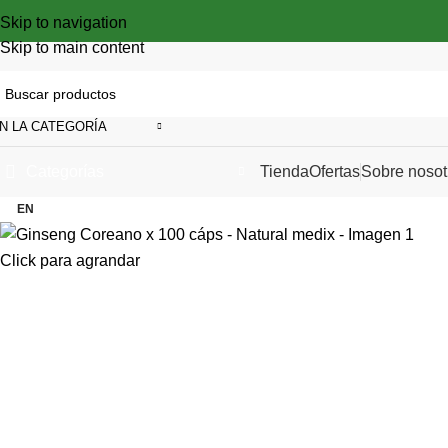
Skip to navigation
Skip to main content
N LA CATEGORÍA
Categorías
Tienda
Ofertas
Sobre nosot
EN
Click para agrandar