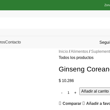
Zon
ros
Contacto
Segui
Inicio
Alimentos
Suplemen
Todos los productos
Ginseng Coreano
$
10.286
Añadir al carrito
Comparar
Añadir a fav