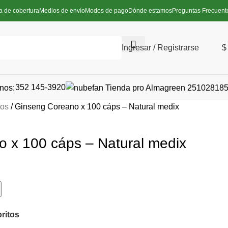
a de cobertura
Medios de envío
Modos de pago
Dónde estamos
Preguntas Frecuent
Ingresar / Registrarse
$
352 145-3920
nos:
tos
Ginseng Coreano x 100 cáps – Natural medix
 x 100 cáps – Natural medix
oritos