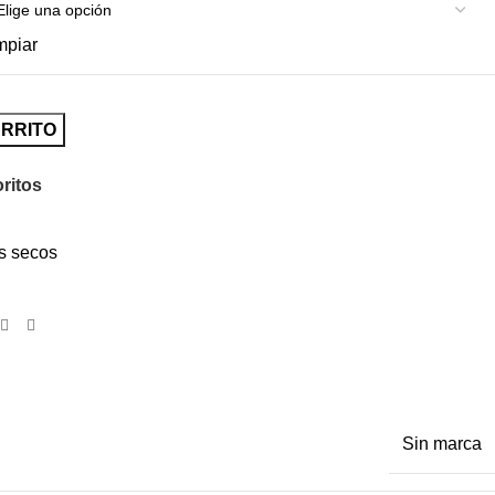
mpiar
ARRITO
oritos
s secos
Sin marca