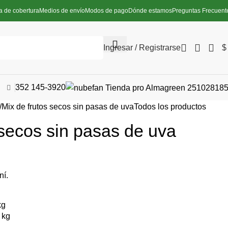
a de cobertura
Medios de envío
Modos de pago
Dónde estamos
Preguntas Frecuent
Ingresar / Registrarse
$
352 145-3920
Mix de frutos secos sin pasas de uva
Todos los productos
 secos sin pasas de uva
ní.
kg
 kg