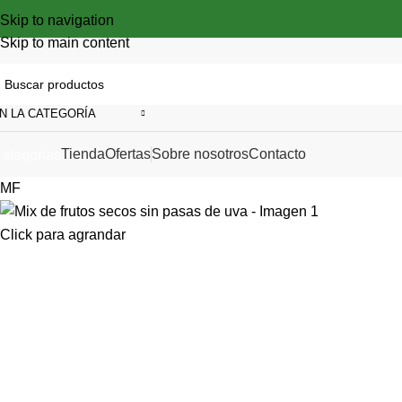
Skip to navigation
Skip to main content
N LA CATEGORÍA
Tienda
Ofertas
Sobre nosotros
Contacto
ategorías
MF
Click para agrandar