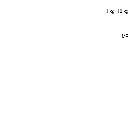
1 kg
,
10 kg
MF