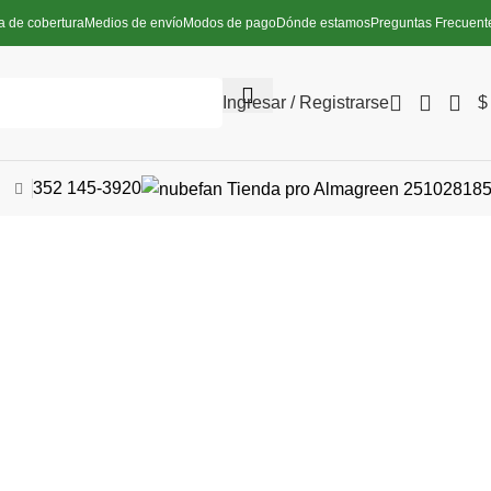
a de cobertura
Medios de envío
Modos de pago
Dónde estamos
Preguntas Frecuent
Ingresar / Registrarse
$
352 145-3920