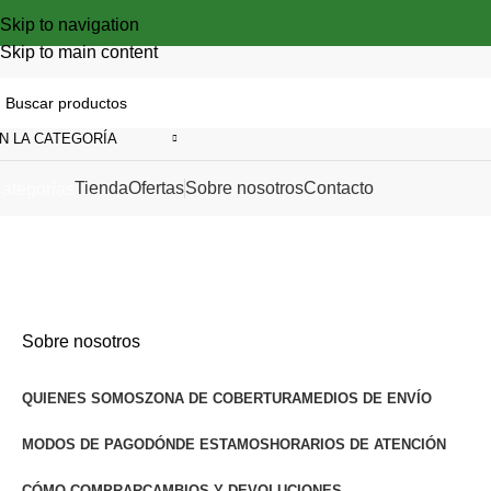
Skip to navigation
Skip to main content
N LA CATEGORÍA
Tienda
Ofertas
Sobre nosotros
Contacto
ategorías
Contacto
Inicio
Contacto
Sobre nosotros
QUIENES SOMOS
ZONA DE COBERTURA
MEDIOS DE ENVÍO
MODOS DE PAGO
DÓNDE ESTAMOS
HORARIOS DE ATENCIÓN
CÓMO COMPRAR
CAMBIOS Y DEVOLUCIONES