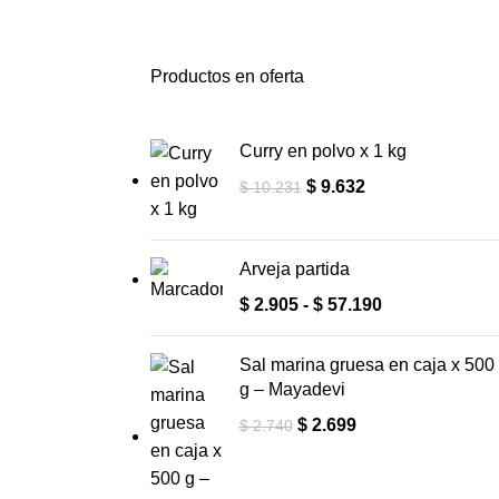
Productos en oferta
Curry en polvo x 1 kg
$
9.632
$
10.231
Arveja partida
$
2.905
-
$
57.190
Sal marina gruesa en caja x 500
g – Mayadevi
$
2.699
$
2.740