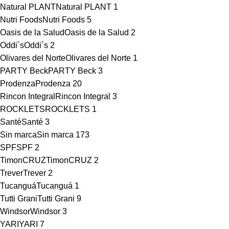
Natural PLANT
Natural PLANT
1
Nutri Foods
Nutri Foods
5
Oasis de la Salud
Oasis de la Salud
2
Oddi´s
Oddi´s
2
Olivares del Norte
Olivares del Norte
1
PARTY Beck
PARTY Beck
3
Prodenza
Prodenza
20
Rincon Integral
Rincon Integral
3
ROCKLETS
ROCKLETS
1
Santé
Santé
3
Sin marca
Sin marca
173
SPF
SPF
2
TimonCRUZ
TimonCRUZ
2
Trever
Trever
2
Tucanguá
Tucanguá
1
Tutti Grani
Tutti Grani
9
Windsor
Windsor
3
YARI
YARI
7