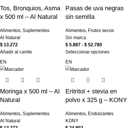
Tos, Bronquios, Asma
Pasas de uva negras
x 500 ml – Al Natural
sin semilla
Alimentos
,
Suplementos
Alimentos
,
Frutos secos
Al Natural
Sin marca
$
13.272
$
5.887
-
$
52.780
Añadir al carrito
Seleccionar opciones
EN
EN
Moringa x 500 ml – Al
Eritritol + stevia en
Natural
polvo x 325 g – KONY
Alimentos
,
Suplementos
Alimentos
,
Endulzantes
Al Natural
KONY
$
13.272
$
24.902