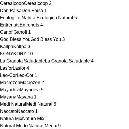
Cerealcoop
Cerealcoop
2
Don Paisa
Don Paisa
1
Ecologico Natural
Ecologico Natural
5
Entrenuts
Entrenuts
4
Ganofi
Ganofi
1
God Bless You
God Bless You
3
Kallpa
Kallpa
3
KONY
KONY
10
La Granola Saludable
La Granola Saludable
4
Lasfor
Lasfor
4
Leo-Cor
Leo-Cor
1
Macrozen
Macrozen
2
Mayadevi
Mayadevi
5
Mayana
Mayana
1
Medi Natural
Medi Natural
6
Naccato
Naccato
1
Natura Mix
Natura Mix
1
Natural Medix
Natural Medix
9