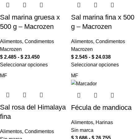
Sal marina gruesa x
Sal marina fina x 500
500 g – Macrozen
g – Macrozen
Alimentos
,
Condimentos
Alimentos
,
Condimentos
Macrozen
Macrozen
$
2.485
-
$
23.450
$
2.545
-
$
24.038
Seleccionar opciones
Seleccionar opciones
MF
MF
Sal rosa del Himalaya
Fécula de mandioca
fina
Alimentos
,
Harinas
Sin marca
Alimentos
,
Condimentos
$
3.686
-
$
76.755