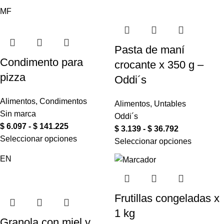
MF
Pasta de maní
Condimento para
crocante x 350 g –
pizza
Oddi´s
Alimentos
,
Condimentos
Alimentos
,
Untables
Sin marca
Oddi´s
$
6.097
-
$
141.225
$
3.139
-
$
36.792
Seleccionar opciones
Seleccionar opciones
EN
Frutillas congeladas x
1 kg
Granola con miel y