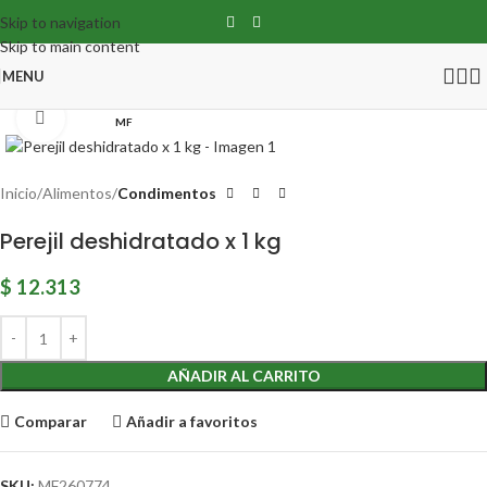
Skip to navigation
Skip to main content
MENU
Click para agrandar
MF
Inicio
Alimentos
Condimentos
Perejil deshidratado x 1 kg
$
12.313
AÑADIR AL CARRITO
Comparar
Añadir a favoritos
SKU:
MF260774