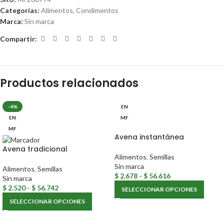
Categorías:
Alimentos
,
Condimentos
Marca:
Sin marca
Compartir:
Productos relacionados
-4%
EN
EN
MF
MF
Avena instantánea
Avena tradicional
Alimentos
,
Semillas
Sin marca
Alimentos
,
Semillas
$
2.678
-
$
56.616
Sin marca
$
2.520
-
$
56.742
SELECCIONAR OPCIONES
SELECCIONAR OPCIONES