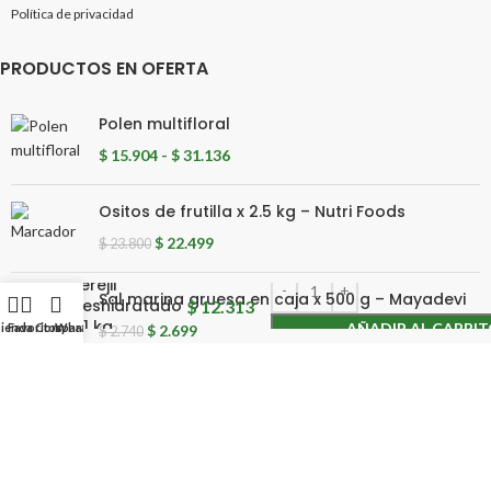
Política de privacidad
PRODUCTOS EN OFERTA
Polen multifloral
$
15.904
-
$
31.136
Ositos de frutilla x 2.5 kg – Nutri Foods
$
22.499
$
23.800
Perejil
Sal marina gruesa en caja x 500 g – Mayadevi
deshidratado
$
12.313
x 1 kg
AÑADIR AL CARRI
ienda
Favoritos
Comparar
WhatsApp
$
2.699
$
2.740
Ver todos