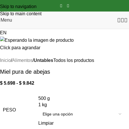
Skip to navigation
Skip to main content
Menu
EN
Click para agrandar
Inicio
Alimentos
Untables
Todos los productos
Miel pura de abejas
$
5.698
-
$
9.842
500 g
1 kg
PESO
Limpiar