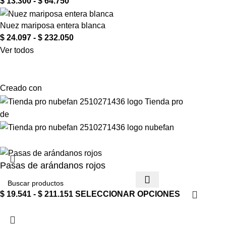
$
13.300
-
$
64.750
Nuez mariposa entera blanca
$
24.097
-
$
232.050
Ver todos
Creado con
de
Pasas de arándanos rojos
$
19.541
-
$
211.151
SELECCIONAR OPCIONES