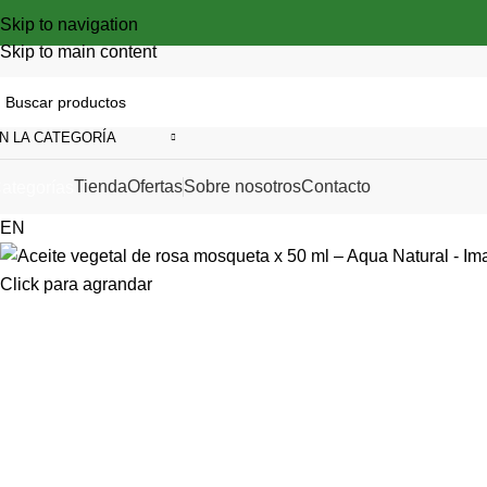
Skip to navigation
Skip to main content
N LA CATEGORÍA
Tienda
Ofertas
Sobre nosotros
Contacto
ategorías
EN
Click para agrandar