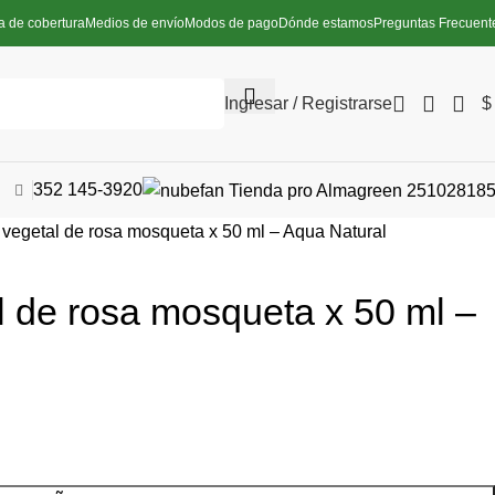
a de cobertura
Medios de envío
Modos de pago
Dónde estamos
Preguntas Frecuent
Ingresar / Registrarse
$
352 145-3920
 vegetal de rosa mosqueta x 50 ml – Aqua Natural
l de rosa mosqueta x 50 ml –