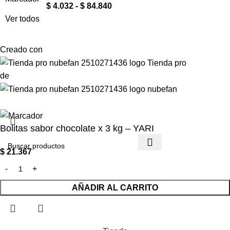
$
4.032
-
$
84.840
Ver todos
Creado con
de
Bolitas sabor chocolate x 3 kg – YARI
$
21.367
AÑADIR AL CARRITO