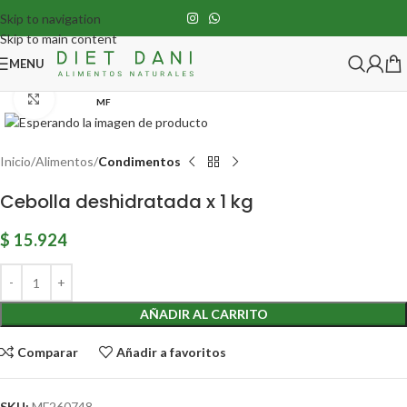
Skip to navigation
Skip to main content
MENU
Click para agrandar
MF
Inicio
Alimentos
Condimentos
Cebolla deshidratada x 1 kg
$
15.924
AÑADIR AL CARRITO
Comparar
Añadir a favoritos
SKU:
MF260748