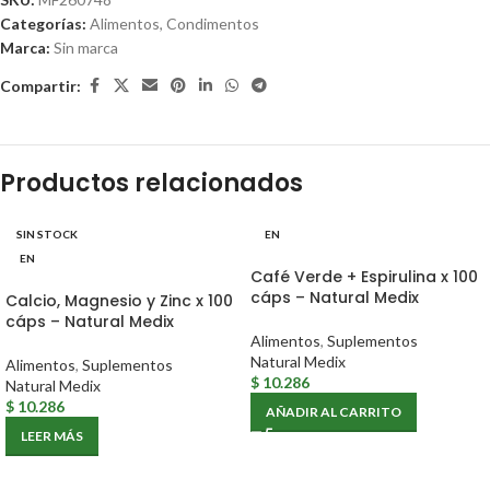
Categorías:
Alimentos
,
Condimentos
Marca:
Sin marca
Compartir:
Productos relacionados
SIN STOCK
EN
EN
Café Verde + Espirulina x 100
cáps – Natural Medix
Calcio, Magnesio y Zinc x 100
cáps – Natural Medix
Alimentos
,
Suplementos
Natural Medix
Alimentos
,
Suplementos
$
10.286
Natural Medix
$
10.286
AÑADIR AL CARRITO
LEER MÁS