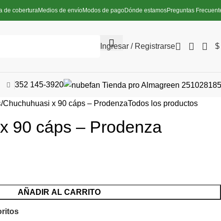
a de cobertura
Medios de envío
Modos de pago
Dónde estamos
Preguntas Frecuent
Ingresar / Registrarse
$
352 145-3920
s
Chuchuhuasi x 90 cáps – Prodenza
Todos los productos
x 90 cáps – Prodenza
AÑADIR AL CARRITO
oritos