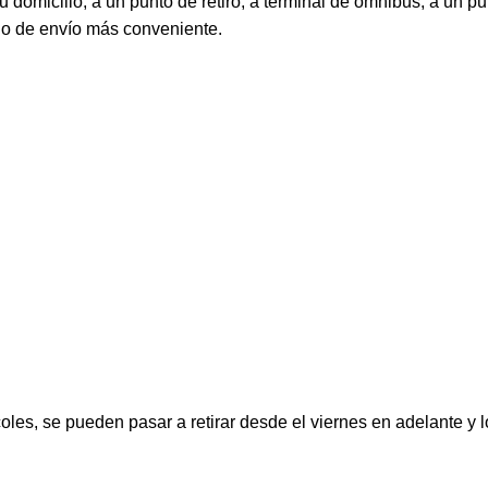
 domicilio, a un punto de retiro, a terminal de ómnibus, a un pu
do de envío más conveniente.
oles, se pueden pasar a retirar desde el viernes en adelante y 