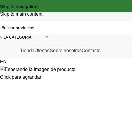
Skip to navigation
Skip to main content
N LA CATEGORÍA
Tienda
Ofertas
Sobre nosotros
Contacto
ategorías
EN
Click para agrandar