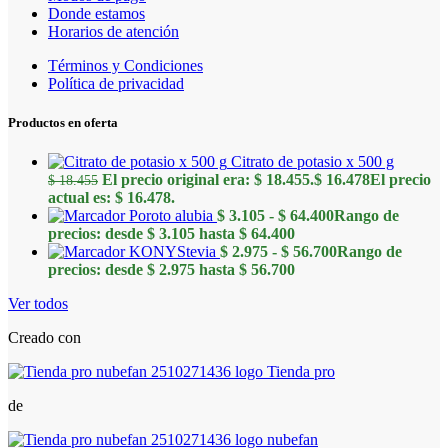
Donde estamos
Horarios de atención
Términos y Condiciones
Política de privacidad
Productos en oferta
Citrato de potasio x 500 g
El precio original era: $ 18.455.
$
16.478
El precio
$
18.455
actual es: $ 16.478.
Poroto alubia
$
3.105
-
$
64.400
Rango de
precios: desde $ 3.105 hasta $ 64.400
KONYStevia
$
2.975
-
$
56.700
Rango de
precios: desde $ 2.975 hasta $ 56.700
Ver todos
Creado con
de