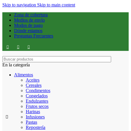
Skip to navigation
Skip to main content
Zona de cobertura
Medios de envío
Modos de pago
Dónde estamos
Preguntas Frecuentes
En la categoría
Alimentos
Aceites
Cereales
Condimentos
Congelados
Endulzantes
Frutos secos
Harinas
Infusiones
Pastas
Repostería