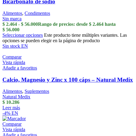
Bicarbonato de sodio
Alimentos
,
Condimentos
Sin marca
$
2.464
-
$
56.000
Rango de precios: desde $ 2.464 hasta
$ 56.000
Seleccionar opciones
Este producto tiene múltiples variantes. Las
opciones se pueden elegir en la página de producto
Sin stock
EN
Comparar
Vista rápida
Añadir a favoritos
Calcio, Magnesio y Zinc x 100 cáps – Natural Medix
Alimentos
,
Suplementos
Natural Medix
$
10.286
Leer más
-4%
EN
Comparar
Vista rápida
Añadir a favoritos