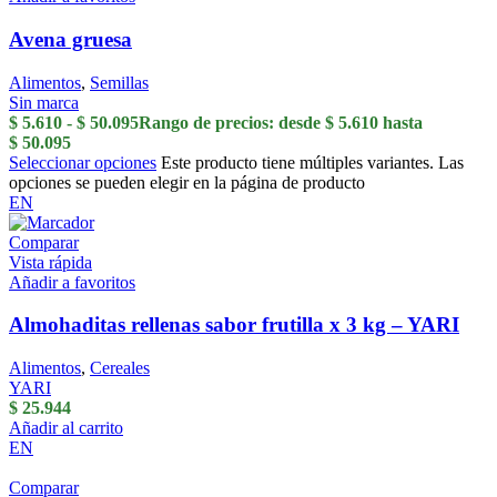
Avena gruesa
Alimentos
,
Semillas
Sin marca
$
5.610
-
$
50.095
Rango de precios: desde $ 5.610 hasta
$ 50.095
Seleccionar opciones
Este producto tiene múltiples variantes. Las
opciones se pueden elegir en la página de producto
EN
Comparar
Vista rápida
Añadir a favoritos
Almohaditas rellenas sabor frutilla x 3 kg – YARI
Alimentos
,
Cereales
YARI
$
25.944
Añadir al carrito
EN
Comparar