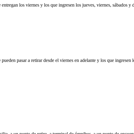
 entregan los viernes y los que ingresen los jueves, viernes, sábados y
 pueden pasar a retirar desde el viernes en adelante y los que ingresen 
ilio, a un punto de retiro, a terminal de ómnibus, a un punto de encuentr