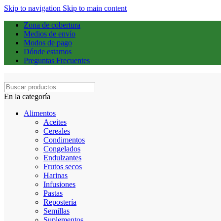
Skip to navigation
Skip to main content
Zona de cobertura
Medios de envío
Modos de pago
Dónde estamos
Preguntas Frecuentes
En la categoría
Alimentos
Aceites
Cereales
Condimentos
Congelados
Endulzantes
Frutos secos
Harinas
Infusiones
Pastas
Repostería
Semillas
Suplementos