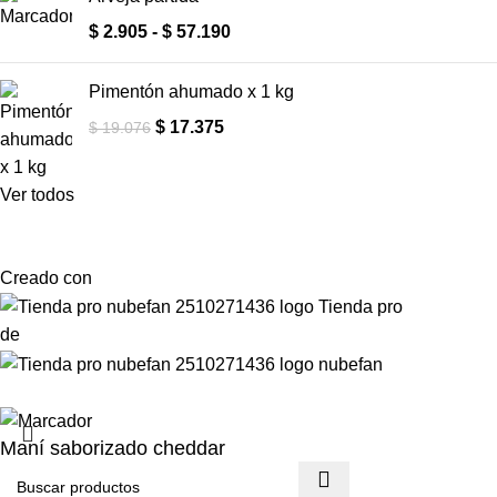
$
2.905
-
$
57.190
Pimentón ahumado x 1 kg
$
17.375
$
19.076
Ver todos
Creado con
de
Maní saborizado cheddar