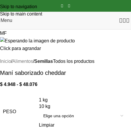
Skip to navigation
Skip to main content
Menu
MF
Click para agrandar
Inicio
Alimentos
Semillas
Todos los productos
Maní saborizado cheddar
$
4.948
-
$
48.076
1 kg
10 kg
PESO
Limpiar