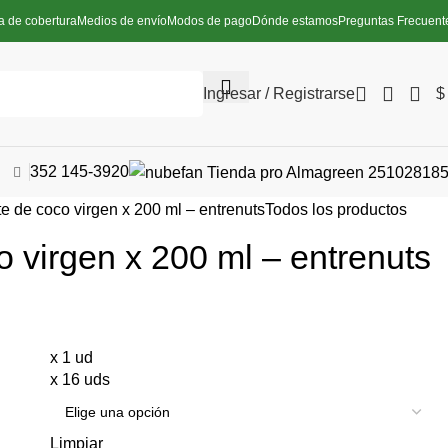
a de cobertura
Medios de envío
Modos de pago
Dónde estamos
Preguntas Frecuent
Ingresar / Registrarse
$
352 145-3920
te de coco virgen x 200 ml – entrenuts
Todos los productos
o virgen x 200 ml – entrenuts
x 1 ud
x 16 uds
Limpiar