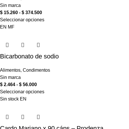
Sin marca
$
15.260
-
$
374.500
Seleccionar opciones
EN
MF
Bicarbonato de sodio
Alimentos
,
Condimentos
Sin marca
$
2.464
-
$
56.000
Seleccionar opciones
Sin stock
EN
Cardo Mariano x 90 cáps – Prodenza