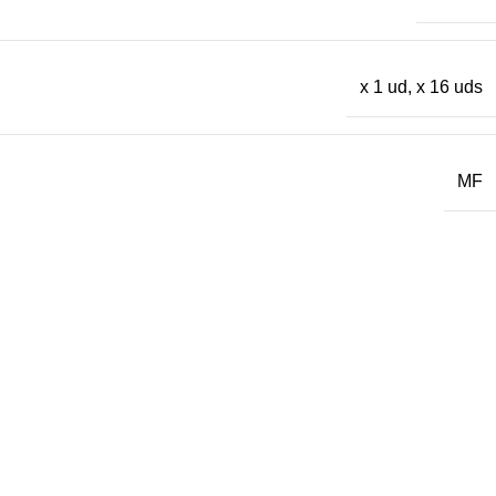
x 1 ud
,
x 16 uds
MF