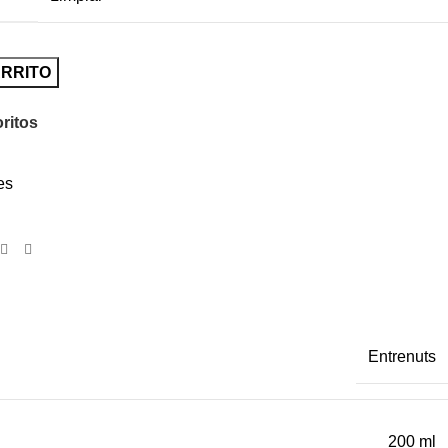
ARRITO
oritos
es
Entrenuts
200 ml