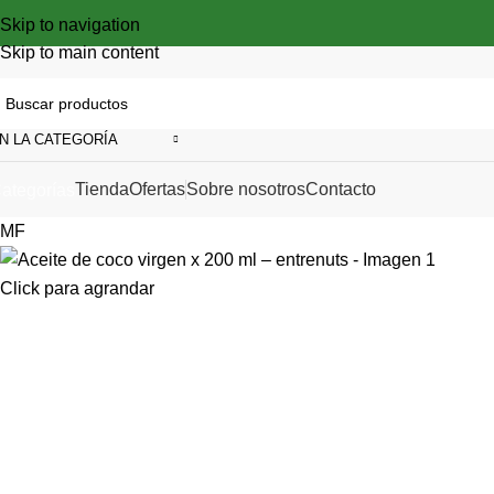
Skip to navigation
Skip to main content
N LA CATEGORÍA
Tienda
Ofertas
Sobre nosotros
Contacto
ategorías
MF
Click para agrandar