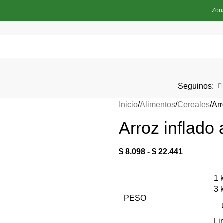
Zon
Seguinos:
Inicio
Alimentos
Cereales
Arr
Arroz inflado
$
8.098
-
$
22.441
1 
3 
PESO
Li