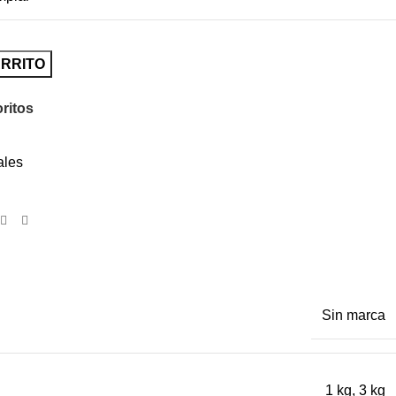
ARRITO
oritos
ales
Sin marca
1 kg
,
3 kg