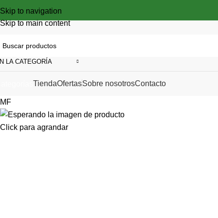
Skip to navigation
Skip to main content
N LA CATEGORÍA
Tienda
Ofertas
Sobre nosotros
Contacto
ategorías
MF
Click para agrandar