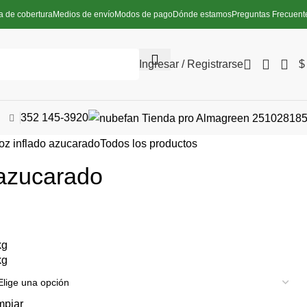
a de cobertura
Medios de envío
Modos de pago
Dónde estamos
Preguntas Frecuent
Ingresar / Registrarse
$
352 145-3920
oz inflado azucarado
Todos los productos
 azucarado
kg
kg
mpiar