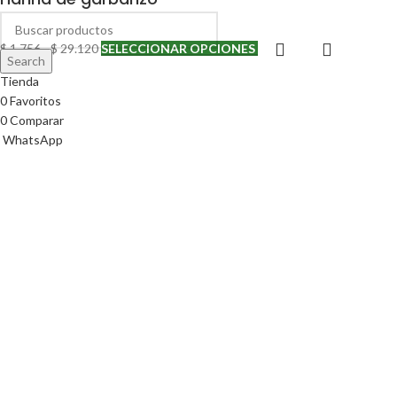
$
1.756
-
$
29.120
SELECCIONAR OPCIONES
Search
Tienda
ALIMENTOS
0
Favoritos
0
Comparar
WhatsApp