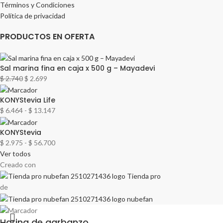
Términos y Condiciones
Política de privacidad
PRODUCTOS EN OFERTA
Sal marina fina en caja x 500 g – Mayadevi
$
2.740
$
2.699
KONYStevia Life
$
6.464
-
$
13.147
KONYStevia
$
2.975
-
$
56.700
Ver todos
Creado con
de
Harina de garbanzo