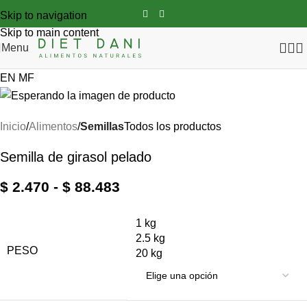
Skip to navigation
Skip to main content
Menu
EN
MF
Inicio
Alimentos
Semillas
Todos los productos
Semilla de girasol pelado
$
2.470
-
$
88.483
1 kg
2.5 kg
PESO
20 kg